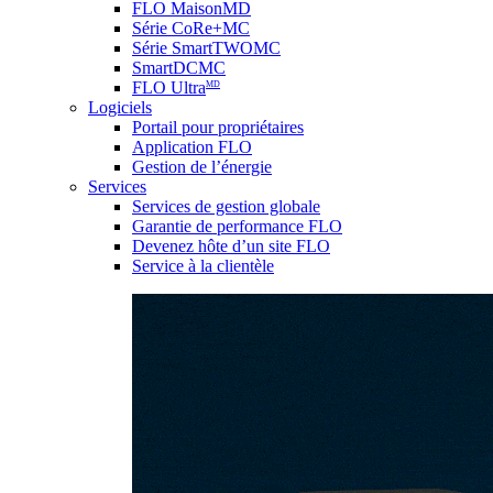
FLO MaisonMD
Série CoRe+MC
Série SmartTWOMC
SmartDCMC
FLO Ultra
MD
Logiciels
Portail pour propriétaires
Application FLO
Gestion de l’énergie
Services
Services de gestion globale
Garantie de performance FLO
Devenez hôte d’un site FLO
Service à la clientèle