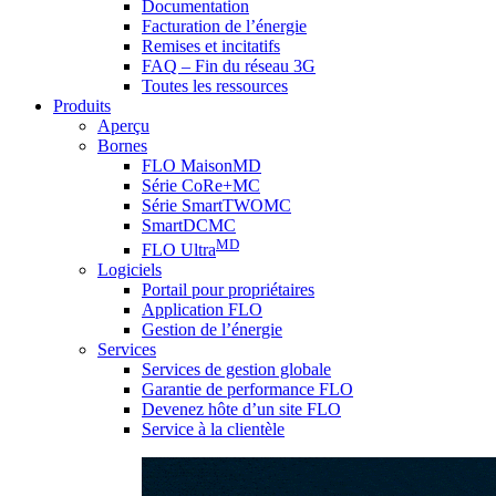
Documentation
Facturation de l’énergie
Remises et incitatifs
FAQ – Fin du réseau 3G
Toutes les ressources
Produits
Aperçu
Bornes
FLO MaisonMD
Série CoRe+MC
Série SmartTWOMC
SmartDCMC
MD
FLO Ultra
Logiciels
Portail pour propriétaires
Application FLO
Gestion de l’énergie
Services
Services de gestion globale
Garantie de performance FLO
Devenez hôte d’un site FLO
Service à la clientèle