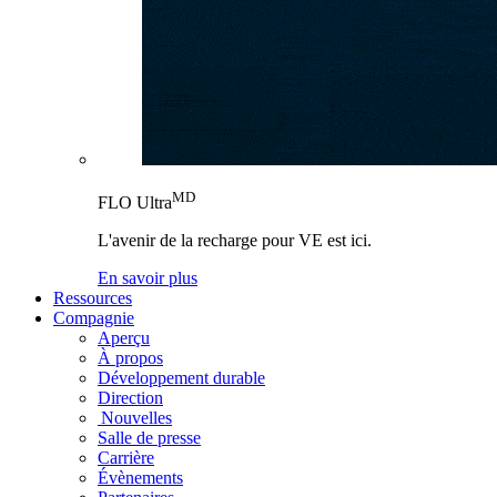
MD
FLO Ultra
L'avenir de la recharge pour VE est ici.
En savoir plus
Ressources
Compagnie
Aperçu
À propos
Développement durable
Direction
Nouvelles
Salle de presse
Carrière
Évènements