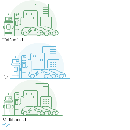
Unifamilial
Multifamilial