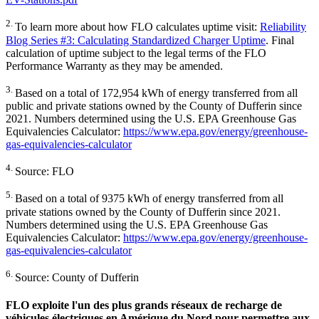
2.
To learn more about how FLO calculates uptime visit:
Reliability
Blog Series #3: Calculating Standardized Charger Uptime
. Final
calculation of uptime subject to the legal terms of the FLO
Performance Warranty as they may be amended.
3.
Based on a total of 172,954 kWh of energy transferred from all
public and private stations owned by the County of Dufferin since
2021. Numbers determined using the U.S. EPA Greenhouse Gas
Equivalencies Calculator:
https://www.epa.gov/energy/greenhouse-
gas-equivalencies-calculator
4.
Source: FLO
5.
Based on a total of 9375 kWh of energy transferred from all
private stations owned by the County of Dufferin since 2021.
Numbers determined using the U.S. EPA Greenhouse Gas
Equivalencies Calculator:
https://www.epa.gov/energy/greenhouse-
gas-equivalencies-calculator
6.
Source: County of Dufferin
FLO exploite l'un des plus grands réseaux de recharge de
véhicules électriques en Amérique du Nord pour permettre aux