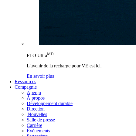
MD
FLO Ultra
L'avenir de la recharge pour VE est ici.
En savoir plus
Ressources
Compagnie
Aperçu
À propos
Développement durable
Direction
Nouvelles
Salle de presse
Carrière
Évènements