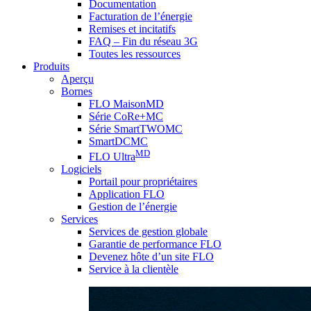
Documentation
Facturation de l’énergie
Remises et incitatifs
FAQ – Fin du réseau 3G
Toutes les ressources
Produits
Aperçu
Bornes
FLO MaisonMD
Série CoRe+MC
Série SmartTWOMC
SmartDCMC
MD
FLO Ultra
Logiciels
Portail pour propriétaires
Application FLO
Gestion de l’énergie
Services
Services de gestion globale
Garantie de performance FLO
Devenez hôte d’un site FLO
Service à la clientèle