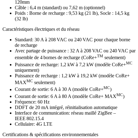
120mm
Câble : 6,4 m (standard) ou 7,62 m (optionnel)
Poids : Borne de recharge : 9,53 kg (21 lb), Socle : 14,5 kg
(32 lb)
Caractéristiques électriques et du réseau
Standard: 30 A à 208 VAC ou 240 VAC pour chaque borne
de recharge
Avec partage de puissance : 32 A à 208 VAC ou 240 VAC par
TM
ensemble de 4 bornes de recharge (CoRe+
seulement)
MC
Puissance de recharge: 1,2 kW à 7,2 kW (modèle CoRe+
uniquement)
Puissance de recharge : 1,2 kW à 19,2 kW (modèle CoRe+
MC
MAX
seulement)
MC
Courant de sortie: 6 A à 30 A (modèle CoRe+
)
MC
Courant de sortie: 6 A à 80 A (modèle CoRe+ MAX
)
Fréquence: 60 Hz
DDFT de 20 mA intégré, réinitialisation automatique
Interface de communication: réseau maillé ZigBee –
IEEE 802.15.4
Cellulaire: 4G LTE
Certifications & spécifications environnementales