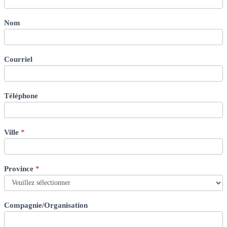
-
CoRe+
-
Nom
CA-
FR
Courriel
Téléphone
Ville
*
Province
*
Compagnie/Organisation