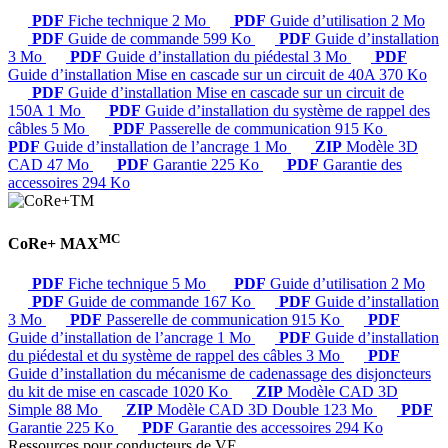
PDF
Fiche technique
2 Mo
PDF
Guide d’utilisation
2 Mo
PDF
Guide de commande
599 Ko
PDF
Guide d’installation
3 Mo
PDF
Guide d’installation du piédestal
3 Mo
PDF
Guide d’installation Mise en cascade sur un circuit de 40A
370 Ko
PDF
Guide d’installation Mise en cascade sur un circuit de
150A
1 Mo
PDF
Guide d’installation du système de rappel des
câbles
5 Mo
PDF
Passerelle de communication
915 Ko
PDF
Guide d’installation de l’ancrage
1 Mo
ZIP
Modèle 3D
CAD
47 Mo
PDF
Garantie
225 Ko
PDF
Garantie des
accessoires
294 Ko
MC
CoRe+ MAX
PDF
Fiche technique
5 Mo
PDF
Guide d’utilisation
2 Mo
PDF
Guide de commande
167 Ko
PDF
Guide d’installation
3 Mo
PDF
Passerelle de communication
915 Ko
PDF
Guide d’installation de l’ancrage
1 Mo
PDF
Guide d’installation
du piédestal et du système de rappel des câbles
3 Mo
PDF
Guide d’installation du mécanisme de cadenassage des disjoncteurs
du kit de mise en cascade
1020 Ko
ZIP
Modèle CAD 3D
Simple
88 Mo
ZIP
Modèle CAD 3D Double
123 Mo
PDF
Garantie
225 Ko
PDF
Garantie des accessoires
294 Ko
Ressources pour conducteurs de VE