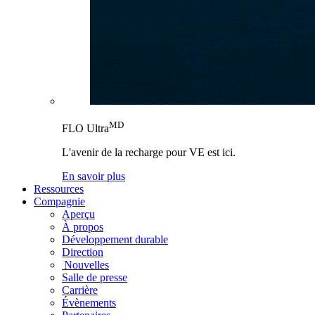
MD
FLO Ultra
L'avenir de la recharge pour VE est ici.
En savoir plus
Ressources
Compagnie
Aperçu
À propos
Développement durable
Direction
Nouvelles
Salle de presse
Carrière
Évènements