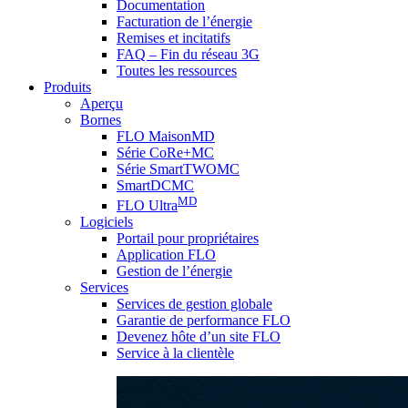
Documentation
Facturation de l’énergie
Remises et incitatifs
FAQ – Fin du réseau 3G
Toutes les ressources
Produits
Aperçu
Bornes
FLO MaisonMD
Série CoRe+MC
Série SmartTWOMC
SmartDCMC
MD
FLO Ultra
Logiciels
Portail pour propriétaires
Application FLO
Gestion de l’énergie
Services
Services de gestion globale
Garantie de performance FLO
Devenez hôte d’un site FLO
Service à la clientèle