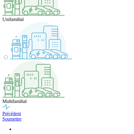
Unifamilial
Multifamilial
Précédent
Soumettre