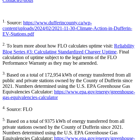
Contactez-nous
1.
Source:
https://www.dufferincounty.ca/wp-
content/uploads/2024/02/2021-11-30-Climate-Action-in-Dufferin-
EV-Stations.pdf
2.
To learn more about how FLO calculates uptime visit:
Reliability
Blog Series #3: Calculating Standardized Charger Uptime
. Final
calculation of uptime subject to the legal terms of the FLO
Performance Warranty as they may be amended.
3.
Based on a total of 172,954 kWh of energy transferred from all
public and private stations owned by the County of Dufferin since
2021. Numbers determined using the U.S. EPA Greenhouse Gas
Equivalencies Calculator:
https://www.epa.gov/energy/greenhouse-
gas-equivalencies-calculator
4.
Source: FLO
5.
Based on a total of 9375 kWh of energy transferred from all
private stations owned by the County of Dufferin since 2021.
Numbers determined using the U.S. EPA Greenhouse Gas
Equivalencies Calculator:
https://www.epa.gov/energy/greenhouse-