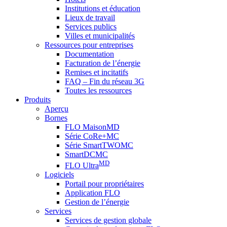
Institutions et éducation
Lieux de travail
Services publics
Villes et municipalités
Ressources pour entreprises
Documentation
Facturation de l’énergie
Remises et incitatifs
FAQ – Fin du réseau 3G
Toutes les ressources
Produits
Aperçu
Bornes
FLO MaisonMD
Série CoRe+MC
Série SmartTWOMC
SmartDCMC
MD
FLO Ultra
Logiciels
Portail pour propriétaires
Application FLO
Gestion de l’énergie
Services
Services de gestion globale