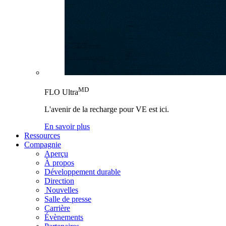
MD
FLO Ultra
L'avenir de la recharge pour VE est ici.
En savoir plus
Ressources
Compagnie
Aperçu
À propos
Développement durable
Direction
Nouvelles
Salle de presse
Carrière
Évènements