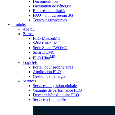
Documentation
Facturation de l’énergie
Remises et incitatifs
FAQ – Fin du réseau 3G
Toutes les ressources
Produits
Aperçu
Bornes
FLO MaisonMD
Série CoRe+MC
Série SmartTWOMC
SmartDCMC
MD
FLO Ultra
Logiciels
Portail pour propriétaires
Application FLO
Gestion de l’énergie
Services
Services de gestion globale
Garantie de performance FLO
Devenez hôte d’un site FLO
Service à la clientèle