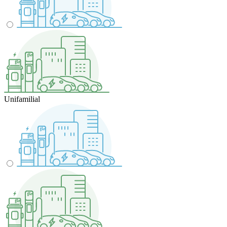
Unifamilial