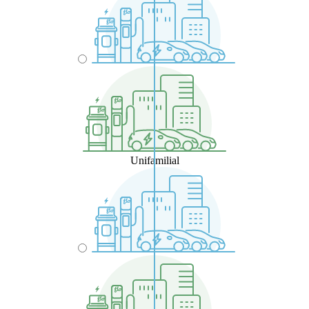
Unifamilial