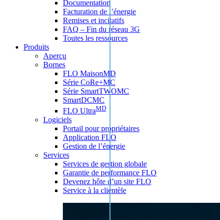
Documentation
Facturation de l’énergie
Remises et incitatifs
FAQ – Fin du réseau 3G
Toutes les ressources
Produits
Aperçu
Bornes
FLO MaisonMD
Série CoRe+MC
Série SmartTWOMC
SmartDCMC
MD
FLO Ultra
Logiciels
Portail pour propriétaires
Application FLO
Gestion de l’énergie
Services
Services de gestion globale
Garantie de performance FLO
Devenez hôte d’un site FLO
Service à la clientèle