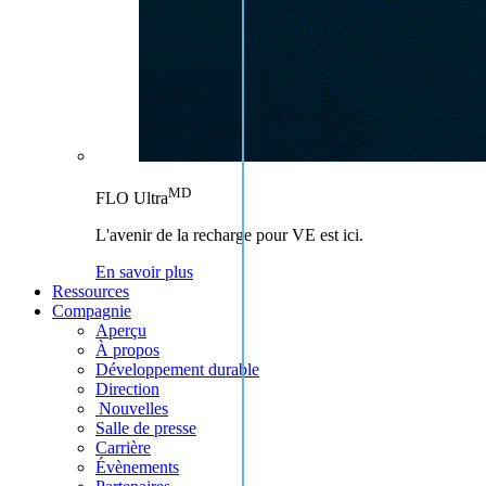
MD
FLO Ultra
L'avenir de la recharge pour VE est ici.
En savoir plus
Ressources
Compagnie
Aperçu
À propos
Développement durable
Direction
Nouvelles
Salle de presse
Carrière
Évènements