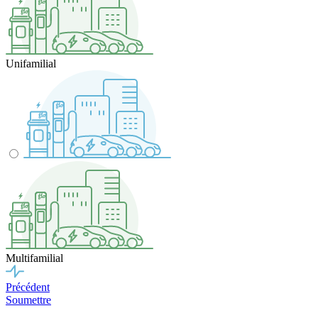
Unifamilial
Multifamilial
Précédent
Soumettre