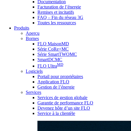
Documentation
Facturation de l’énergie
Remises et incitatifs
FAQ – Fin du réseau 3G
Toutes les ressources
Produits
Aperçu
Bornes
FLO MaisonMD
Série CoRe+MC
Série SmartTWOMC
SmartDCMC
MD
FLO Ultra
Logiciels
Portail pour propriétaires
Application FLO
Gestion de l’énergie
Services
Services de gestion globale
Garantie de performance FLO
Devenez hôte d’un site FLO
Service à la clientèle