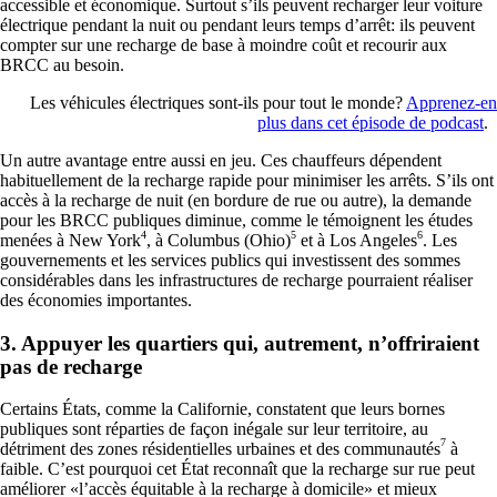
accessible et économique. Surtout s’ils peuvent recharger leur voiture
électrique pendant la nuit ou pendant leurs temps d’arrêt: ils peuvent
compter sur une recharge de base à moindre coût et recourir aux
BRCC au besoin.
Les véhicules électriques sont-ils pour tout le monde?
App
renez-en
plus dans cet épisode de podcast
.
Un autre avantage entre aussi en jeu. Ces chauffeurs dépendent
habituellement de la recharge rapide pour minimiser les arrêts. S’ils ont
accès à la recharge de nuit (en bordure de rue ou autre), la demande
pour les BRCC publiques diminue, comme le témoignent les études
4
5
6
menées à New York
, à Columbus (Ohio)
et à Los Angeles
. Les
gouvernements et les services publics qui investissent des sommes
considérables dans les infrastructures de recharge pourraient réaliser
des économies importantes.
3. Appuyer les quartiers qui, autrement, n’offriraient
pas de recharge
Certains États, comme la Californie, constatent que leurs bornes
publiques sont réparties de façon inégale sur leur territoire, au
7
détriment des zones résidentielles urbaines et des communautés
à
faible. C’est pourquoi cet État reconnaît que la recharge sur rue peut
améliorer «l’accès
équitable à la recharge à domicile» et mieux