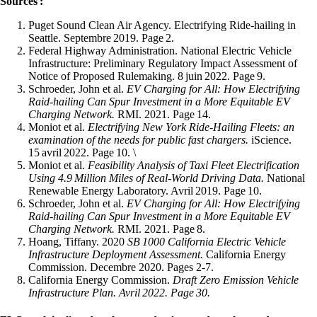
Sources :
Puget Sound Clean Air Agency. Electrifying Ride-hailing in
Seattle.
Septembre 2019. Page 2.
Federal Highway Administration. National Electric Vehicle
Infrastructure: Preliminary Regulatory Impact Assessment of
Notice of Proposed Rulemaking.
8 juin 2022. Page 9.
Schroeder, John et al.
EV Charging for All: How Electrifying
Raid-hailing Can Spur Investment in a More Equitable EV
Charging Network.
RMI. 2021. Page 14.
Moniot et al.
Electrifying New York Ride-Hailing Fleets: an
examination of the needs for public fast chargers.
iScience.
15 avril 2022. Page 10.
\
Moniot et al.
Feasibility Analysis of Taxi Fleet Electrification
Using 4.9 Million Miles of Real-World Driving Data.
National
Renewable Energy Laboratory. Avril 2019. Page 10.
Schroeder, John et al.
EV Charging for All: How Electrifying
Raid-hailing Can Spur Investment in a More Equitable EV
Charging Network.
RMI. 2021. Page 8.
Hoang, Tiffany. 2020
SB 1000 California Electric Vehicle
Infrastructure Deployment Assessment.
California Energy
Commission. Decembre 2020. Pages 2-7.
California Energy Commission.
Draft
Zero
Emission
Vehicle
Infrastructure Plan.
Avril 2022. Page 30.