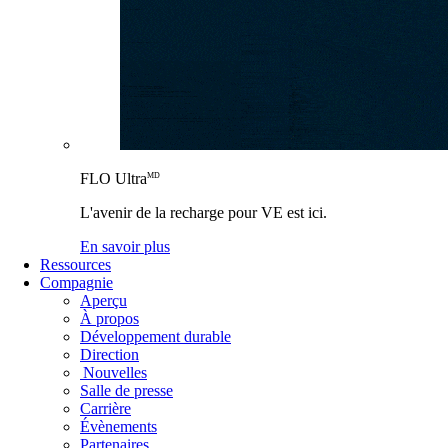
FLO Ultra
MD
L'avenir de la recharge pour VE est ici.
En savoir plus
Ressources
Compagnie
Aperçu
À propos
Développement durable
Direction
Nouvelles
Salle de presse
Carrière
Évènements
Partenaires