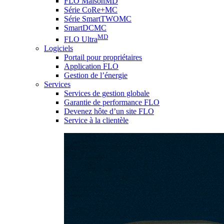
FLO MaisonMD
Série CoRe+MC
Série SmartTWOMC
SmartDCMC
MD
FLO Ultra
Logiciels
Portail pour propriétaires
Application FLO
Gestion de l’énergie
Services
Services de gestion globale
Garantie de performance FLO
Devenez hôte d’un site FLO
Service à la clientèle