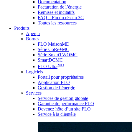
Documentation
Facturation de l’énergie
Remises et incitatifs
FAQ – Fin du réseau 3G
Toutes les ressources
Produits
Aperçu
Bornes
FLO MaisonMD
Série CoRe+MC
Série SmartTWOMC
SmartDCMC
MD
FLO Ultra
Logiciels
Portail pour propriétaires
Application FLO
Gestion de l’énergie
Services
Services de gestion globale
Garantie de performance FLO
Devenez hôte d’un site FLO
Service à la clientèle