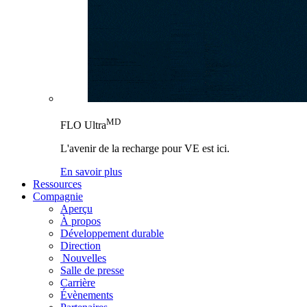
MD
FLO Ultra
L'avenir de la recharge pour VE est ici.
En savoir plus
Ressources
Compagnie
Aperçu
À propos
Développement durable
Direction
Nouvelles
Salle de presse
Carrière
Évènements