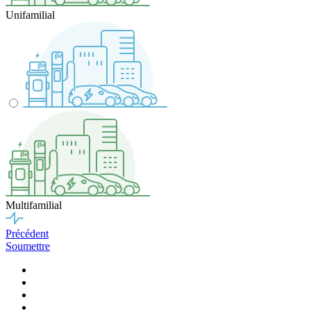
Unifamilial
Multifamilial
Précédent
Soumettre