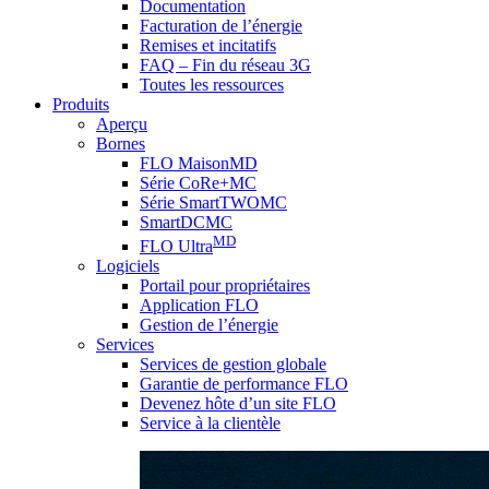
Documentation
Facturation de l’énergie
Remises et incitatifs
FAQ – Fin du réseau 3G
Toutes les ressources
Produits
Aperçu
Bornes
FLO MaisonMD
Série CoRe+MC
Série SmartTWOMC
SmartDCMC
MD
FLO Ultra
Logiciels
Portail pour propriétaires
Application FLO
Gestion de l’énergie
Services
Services de gestion globale
Garantie de performance FLO
Devenez hôte d’un site FLO
Service à la clientèle