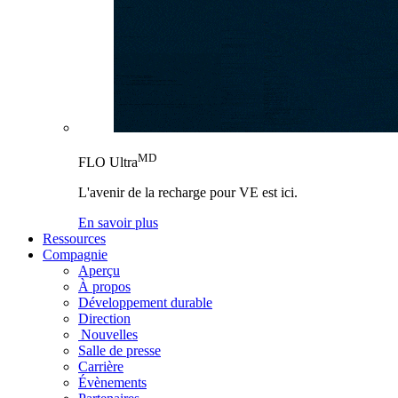
MD
FLO Ultra
L'avenir de la recharge pour VE est ici.
En savoir plus
Ressources
Compagnie
Aperçu
À propos
Développement durable
Direction
Nouvelles
Salle de presse
Carrière
Évènements