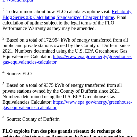
2.
To learn more about how FLO calculates uptime visit:
Reliability
Blog Series #3: Calculating Standardized Charger Uptime
. Final
calculation of uptime subject to the legal terms of the FLO
Performance Warranty as they may be amended.
3.
Based on a total of 172,954 kWh of energy transferred from all
public and private stations owned by the County of Dufferin since
2021. Numbers determined using the U.S. EPA Greenhouse Gas
Equivalencies Calculator:
https://www.epa.gov/energy/greenhouse-
gas-equivalencies-calculator
4.
Source: FLO
5.
Based on a total of 9375 kWh of energy transferred from all
private stations owned by the County of Dufferin since 2021.
Numbers determined using the U.S. EPA Greenhouse Gas
Equivalencies Calculator:
https://www.epa.gov/energy/greenhouse-
gas-equivalencies-calculator
6.
Source: County of Dufferin
FLO exploite l'un des plus grands réseaux de recharge de
véhicules électriques en Amérique du Nord pour permettre aux