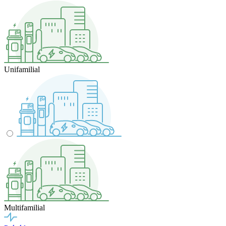
Unifamilial
Multifamilial